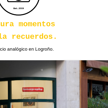
tura momentos
la recuerdos.
cio analógico en Logroño.