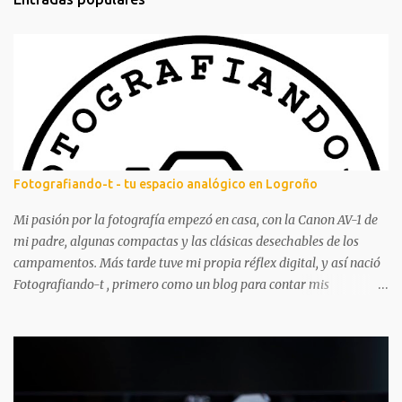
e
n
t
a
r
i
o
s
Fotografiando-t - tu espacio analógico en Logroño
Mi pasión por la fotografía empezó en casa, con la Canon AV-1 de
mi padre, algunas compactas y las clásicas desechables de los
campamentos. Más tarde tuve mi propia réflex digital, y así nació
Fotografiando-t , primero como un blog para contar mis
experiencias y aprendizajes. A lo largo de los años ha tenido
altibajos, pero siempre ha estado ahí, acompañándome en mi
aventura fotográfica. Aunque la fotografía digital me acompañó
mucho, nunca dejé los carretes. Aprendí a revelar en blanco y
negro, mucho más tarde revelé color por primera vez y poco a