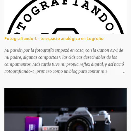
a
r
i
o
s
Fotografiando-t - tu espacio analógico en Logroño
Mi pasión por la fotografía empezó en casa, con la Canon AV-1 de
mi padre, algunas compactas y las clásicas desechables de los
campamentos. Más tarde tuve mi propia réflex digital, y así nació
Fotografiando-t , primero como un blog para contar mis
experiencias y aprendizajes. A lo largo de los años ha tenido
altibajos, pero siempre ha estado ahí, acompañándome en mi
aventura fotográfica. Aunque la fotografía digital me acompañó
mucho, nunca dejé los carretes. Aprendí a revelar en blanco y
negro, mucho más tarde revelé color por primera vez y poco a
poco vas dándote cuenta de que hay mil pasos que puedes seguir
para hacer tu foto: desde elegir cámara y carrete, hasta cómo
revelas y digitalizas. Todo el proceso me apasiona. Por eso, abrir