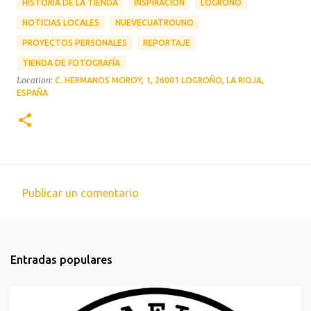
HISTORIA DE LA TIENDA
INSPIRACIÓN
LOGROÑO
NOTICIAS LOCALES
NUEVECUATROUNO
PROYECTOS PERSONALES
REPORTAJE
TIENDA DE FOTOGRAFÍA
Location:
C. HERMANOS MOROY, 1, 26001 LOGROÑO, LA RIOJA,
ESPAÑA
Publicar un comentario
C
o
m
Entradas populares
e
n
t