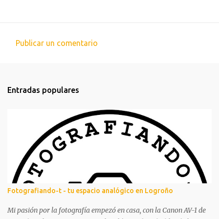
Publicar un comentario
C
o
m
Entradas populares
e
n
t
a
r
i
o
s
Fotografiando-t - tu espacio analógico en Logroño
Mi pasión por la fotografía empezó en casa, con la Canon AV-1 de