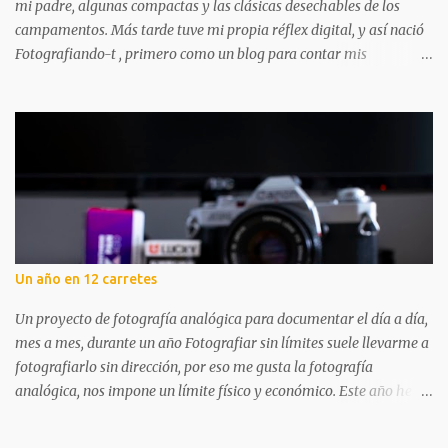
mi padre, algunas compactas y las clásicas desechables de los
campamentos. Más tarde tuve mi propia réflex digital, y así nació
Fotografiando-t , primero como un blog para contar mis
experiencias y aprendizajes. A lo largo de los años ha tenido
altibajos, pero siempre ha estado ahí, acompañándome en mi
aventura fotográfica. Aunque la fotografía digital me acompañó
mucho, nunca dejé los carretes. Aprendí a revelar en blanco y
negro, mucho más tarde revelé color por primera vez y poco a
poco vas dándote cuenta de que hay mil pasos que puedes seguir
para hacer tu foto: desde elegir cámara y carrete, hasta cómo
revelas y digitalizas. Todo el proceso me apasiona. Por eso, abrir
una tienda dedicada a la fotografía analógica en Logroño tenía
Un año en 12 carretes
todo el sentido: un lugar donde disfrutar, aprender y compartir
experiencias. Fotografiando-t no es solo un punto de compra. En
Un proyecto de fotografía analógica para documentar el día a día,
este pequeño pero cuidado...
mes a mes, durante un año Fotografiar sin límites suele llevarme a
fotografiarlo sin dirección, por eso me gusta la fotografía
analógica, nos impone un límite físico y económico. Este año he
querido ir un paso más allá: usar un carrete distinto cada mes
durante 2026 y comprometerme con lo que ocurra dentro de ese