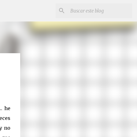
… he
eces
y no