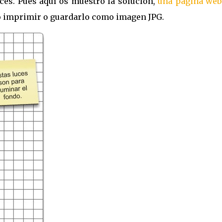
es. Pues aquí os muestro la solución,
una página web
o imprimir o guardarlo como imagen JPG.