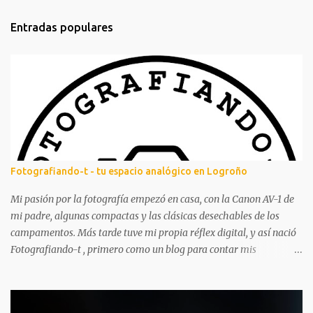
m
Entradas populares
e
n
t
a
r
i
o
s
Fotografiando-t - tu espacio analógico en Logroño
Mi pasión por la fotografía empezó en casa, con la Canon AV-1 de
mi padre, algunas compactas y las clásicas desechables de los
campamentos. Más tarde tuve mi propia réflex digital, y así nació
Fotografiando-t , primero como un blog para contar mis
experiencias y aprendizajes. A lo largo de los años ha tenido
altibajos, pero siempre ha estado ahí, acompañándome en mi
aventura fotográfica. Aunque la fotografía digital me acompañó