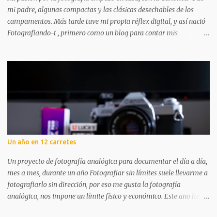
mi padre, algunas compactas y las clásicas desechables de los
campamentos. Más tarde tuve mi propia réflex digital, y así nació
Fotografiando-t , primero como un blog para contar mis
experiencias y aprendizajes. A lo largo de los años ha tenido
altibajos, pero siempre ha estado ahí, acompañándome en mi
aventura fotográfica. Aunque la fotografía digital me acompañó
mucho, nunca dejé los carretes. Aprendí a revelar en blanco y
negro, mucho más tarde revelé color por primera vez y poco a
poco vas dándote cuenta de que hay mil pasos que puedes seguir
para hacer tu foto: desde elegir cámara y carrete, hasta cómo
revelas y digitalizas. Todo el proceso me apasiona. Por eso, abrir
una tienda dedicada a la fotografía analógica en Logroño tenía
Un año en 12 carretes
todo el sentido: un lugar donde disfrutar, aprender y compartir
experiencias. Fotografiando-t no es solo un punto de compra. En
Un proyecto de fotografía analógica para documentar el día a día,
este pequeño pero cuidado...
mes a mes, durante un año Fotografiar sin límites suele llevarme a
fotografiarlo sin dirección, por eso me gusta la fotografía
analógica, nos impone un límite físico y económico. Este año he
querido ir un paso más allá: usar un carrete distinto cada mes