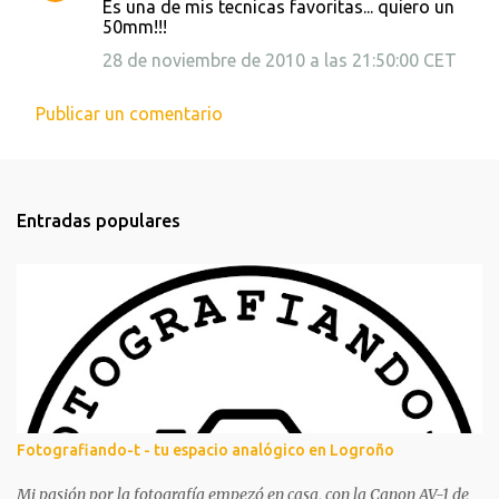
Es una de mis tecnicas favoritas... quiero un
o
50mm!!!
m
28 de noviembre de 2010 a las 21:50:00 CET
e
n
Publicar un comentario
t
a
r
Entradas populares
i
o
s
Fotografiando-t - tu espacio analógico en Logroño
Mi pasión por la fotografía empezó en casa, con la Canon AV-1 de