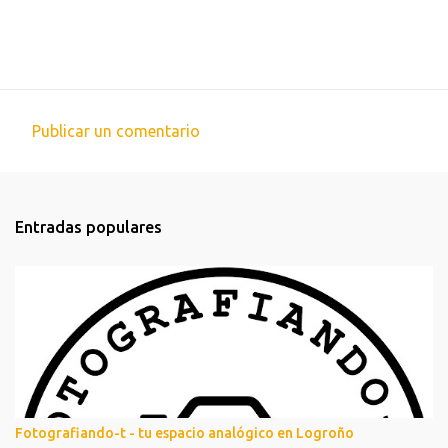
Publicar un comentario
C
o
m
Entradas populares
e
n
t
a
r
i
o
s
Fotografiando-t - tu espacio analógico en Logroño