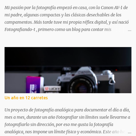
Mi pasión por la fotografía empezó en casa, con la Canon AV-1 de
mi padre, algunas compactas y las clásicas desechables de los
campamentos. Más tarde tuve mi propia réflex digital, y así nació
Fotografiando-t , primero como un blog para contar mis
experiencias y aprendizajes. A lo largo de los años ha tenido
altibajos, pero siempre ha estado ahí, acompañándome en mi
aventura fotográfica. Aunque la fotografía digital me acompañó
mucho, nunca dejé los carretes. Aprendí a revelar en blanco y
negro, mucho más tarde revelé color por primera vez y poco a
poco vas dándote cuenta de que hay mil pasos que puedes seguir
para hacer tu foto: desde elegir cámara y carrete, hasta cómo
revelas y digitalizas. Todo el proceso me apasiona. Por eso, abrir
una tienda dedicada a la fotografía analógica en Logroño tenía
Un año en 12 carretes
todo el sentido: un lugar donde disfrutar, aprender y compartir
experiencias. Fotografiando-t no es solo un punto de compra. En
Un proyecto de fotografía analógica para documentar el día a día,
este pequeño pero cuidado...
mes a mes, durante un año Fotografiar sin límites suele llevarme a
fotografiarlo sin dirección, por eso me gusta la fotografía
analógica, nos impone un límite físico y económico. Este año he