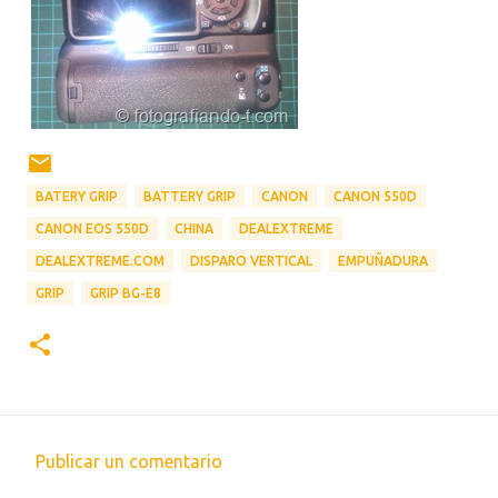
BATERY GRIP
BATTERY GRIP
CANON
CANON 550D
CANON EOS 550D
CHINA
DEALEXTREME
DEALEXTREME.COM
DISPARO VERTICAL
EMPUÑADURA
GRIP
GRIP BG-E8
Publicar un comentario
C