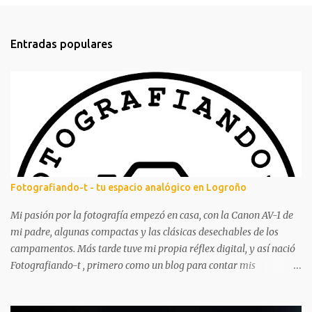
o
m
Entradas populares
e
n
t
a
r
i
o
s
Fotografiando-t - tu espacio analógico en Logroño
Mi pasión por la fotografía empezó en casa, con la Canon AV-1 de
mi padre, algunas compactas y las clásicas desechables de los
campamentos. Más tarde tuve mi propia réflex digital, y así nació
Fotografiando-t , primero como un blog para contar mis
experiencias y aprendizajes. A lo largo de los años ha tenido
altibajos, pero siempre ha estado ahí, acompañándome en mi