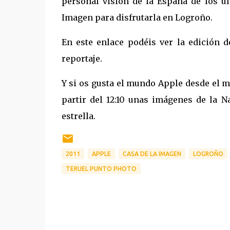
personal visión de la España de los ú
Imagen para disfrutarla en Logroño.
En este enlace podéis ver la edición de
reportaje.
Y si os gusta el mundo Apple desde el mi
partir del 12:10 unas imágenes de la 
estrella.
2011
APPLE
CASA DE LA IMAGEN
LOGROÑO
TERUEL PUNTO PHOTO