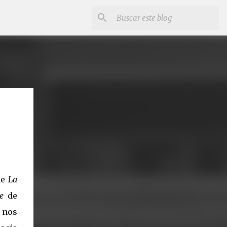
de
La
le
de
nos