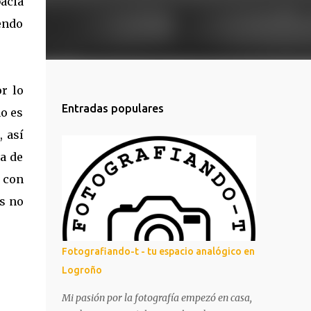
bacia
endo
r lo
Entradas populares
o es
, así
za de
n con
es no
Fotografiando-t - tu espacio analógico en
Logroño
Mi pasión por la fotografía empezó en casa,