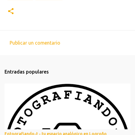
Publicar un comentario
C
o
m
Entradas populares
e
n
t
a
r
i
o
s
Fotografiando-t - tu espacio analógico en Logroño