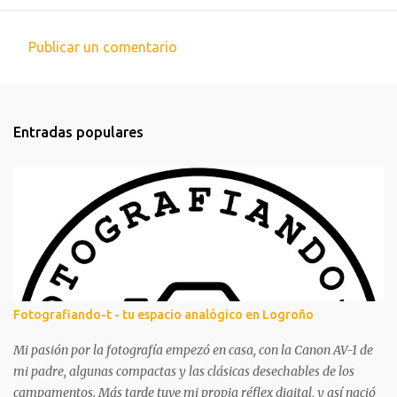
Publicar un comentario
C
o
m
Entradas populares
e
n
t
a
r
i
o
s
Fotografiando-t - tu espacio analógico en Logroño
Mi pasión por la fotografía empezó en casa, con la Canon AV-1 de
mi padre, algunas compactas y las clásicas desechables de los
campamentos. Más tarde tuve mi propia réflex digital, y así nació