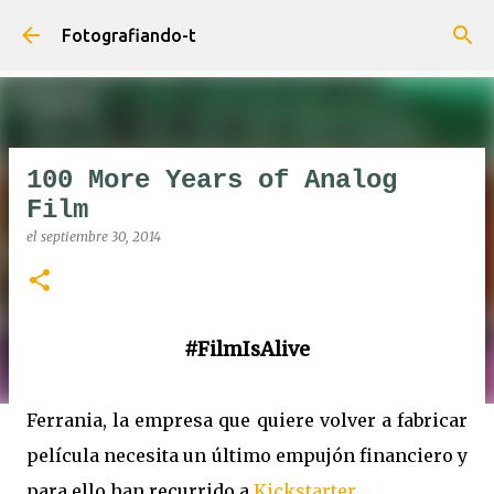
Ir al contenido principal
Fotografiando-t
100 More Years of Analog
Film
el
septiembre 30, 2014
#FilmIsAlive
Ferrania, la empresa que quiere volver a fabricar
película necesita un último empujón financiero y
para ello han recurrido a
Kickstarter
.