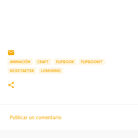
ANIMACIÓN
CRAFT
FLIPBOOK
FLIPBOOKIT
KICKSTARTER
LOMOKINO
Publicar un comentario
C
o