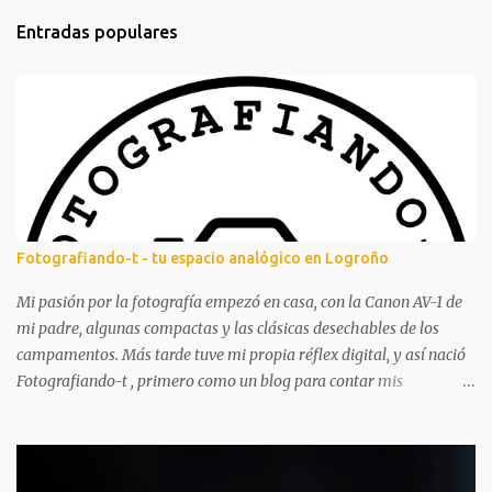
m
Entradas populares
e
n
t
a
r
i
o
s
Fotografiando-t - tu espacio analógico en Logroño
Mi pasión por la fotografía empezó en casa, con la Canon AV-1 de
mi padre, algunas compactas y las clásicas desechables de los
campamentos. Más tarde tuve mi propia réflex digital, y así nació
Fotografiando-t , primero como un blog para contar mis
experiencias y aprendizajes. A lo largo de los años ha tenido
altibajos, pero siempre ha estado ahí, acompañándome en mi
aventura fotográfica. Aunque la fotografía digital me acompañó
mucho, nunca dejé los carretes. Aprendí a revelar en blanco y