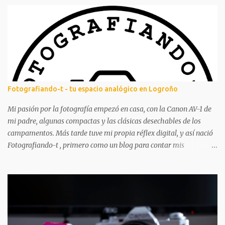
n
t
a
r
i
o
s
Fotografiando-t - tu espacio analógico en Logroño
Mi pasión por la fotografía empezó en casa, con la Canon AV-1 de
mi padre, algunas compactas y las clásicas desechables de los
campamentos. Más tarde tuve mi propia réflex digital, y así nació
Fotografiando-t , primero como un blog para contar mis
experiencias y aprendizajes. A lo largo de los años ha tenido
altibajos, pero siempre ha estado ahí, acompañándome en mi
aventura fotográfica. Aunque la fotografía digital me acompañó
mucho, nunca dejé los carretes. Aprendí a revelar en blanco y
negro, mucho más tarde revelé color por primera vez y poco a
poco vas dándote cuenta de que hay mil pasos que puedes seguir