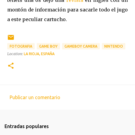
montón de información para sacarle todo el jugo
a este peculiar cartucho.
FOTOGRAFIA
GAME BOY
GAMEBOY CAMERA
NINTENDO
Location:
LA RIOJA, ESPAÑA
Publicar un comentario
C
o
m
Entradas populares
e