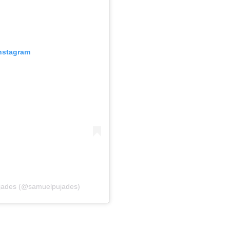
Instagram
ujades (@samuelpujades)