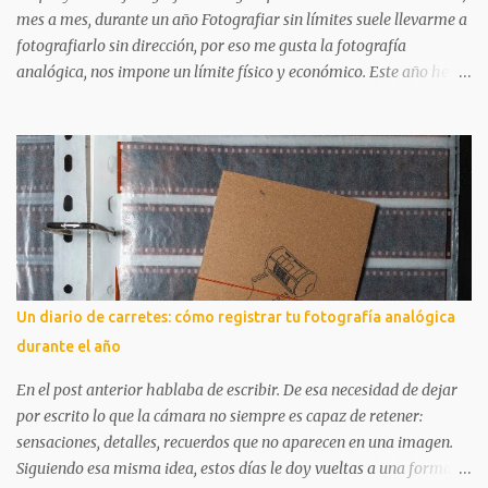
este pequeño pero cuidado...
mes a mes, durante un año Fotografiar sin límites suele llevarme a
fotografiarlo sin dirección, por eso me gusta la fotografía
analógica, nos impone un límite físico y económico. Este año he
querido ir un paso más allá: usar un carrete distinto cada mes
durante 2026 y comprometerme con lo que ocurra dentro de ese
límite. ¿Qué es Un año en 12 carretes ? Un año en 12 carretes es un
proyecto fotográfico analógico anual. Durante doces meses
utilizaré un carrete diferente cada mes y registraré no solo las
fotografías finales, sino todo el proceso que hay detrás: decisiones,
errores, aprendizajes y resultados reales. Solo hay una norma:
terminar el carrete. Si no hay inspiración suficiente tocará
buscarla, pero el carrete no permanecerá en la cámara más de un
Un diario de carretes: cómo registrar tu fotografía analógica
mes. Más allá de los carretes y las cámaras, este proyecto nace de
durante el año
una necesidad concreta: no dejar que los meses pasen de largo sin
mirarlos. Fotografiar l...
En el post anterior hablaba de escribir. De esa necesidad de dejar
por escrito lo que la cámara no siempre es capaz de retener:
sensaciones, detalles, recuerdos que no aparecen en una imagen.
Siguiendo esa misma idea, estos días le doy vueltas a una forma