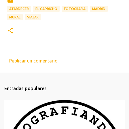
ATARDECER
EL CAPRICHO
FOTOGRAFIA
MADRID
MURAL
VIAJAR
Publicar un comentario
C
o
m
Entradas populares
e
n
t
a
r