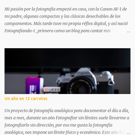
Mi pasión por la fotografía empezó en casa, con la Canon AV-1 de
mi padre, algunas compactas y las clásicas desechables de los
campamentos. Más tarde tuve mi propia réflex digital, y así nació
Fotografiando-t , primero como un blog para contar mis
experiencias y aprendizajes. A lo largo de los años ha tenido
altibajos, pero siempre ha estado ahí, acompañándome en mi
aventura fotográfica. Aunque la fotografía digital me acompañó
mucho, nunca dejé los carretes. Aprendí a revelar en blanco y
negro, mucho más tarde revelé color por primera vez y poco a
poco vas dándote cuenta de que hay mil pasos que puedes seguir
para hacer tu foto: desde elegir cámara y carrete, hasta cómo
revelas y digitalizas. Todo el proceso me apasiona. Por eso, abrir
una tienda dedicada a la fotografía analógica en Logroño tenía
Un año en 12 carretes
todo el sentido: un lugar donde disfrutar, aprender y compartir
experiencias. Fotografiando-t no es solo un punto de compra. En
Un proyecto de fotografía analógica para documentar el día a día,
este pequeño pero cuidado...
mes a mes, durante un año Fotografiar sin límites suele llevarme a
fotografiarlo sin dirección, por eso me gusta la fotografía
analógica, nos impone un límite físico y económico. Este año he