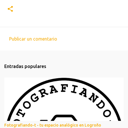
Publicar un comentario
C
o
m
Entradas populares
e
n
t
a
r
i
o
s
Fotografiando-t - tu espacio analógico en Logroño