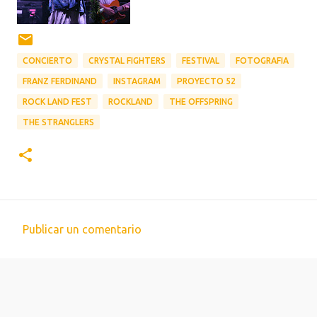
CONCIERTO
CRYSTAL FIGHTERS
FESTIVAL
FOTOGRAFIA
FRANZ FERDINAND
INSTAGRAM
PROYECTO 52
ROCK LAND FEST
ROCKLAND
THE OFFSPRING
THE STRANGLERS
Publicar un comentario
C
o
m
Con la tecnología de Blogger
e