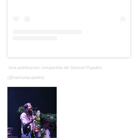
Una publicación compartida de Samuel Pujades
(@samuelpujades)