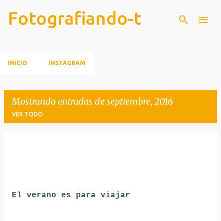
Fotografiando-t
Ir al contenido principal
INICIO
INSTAGRAM
Mostrando entradas de septiembre, 2016
VER TODO
E
n
t
r
El verano es para viajar
a
d