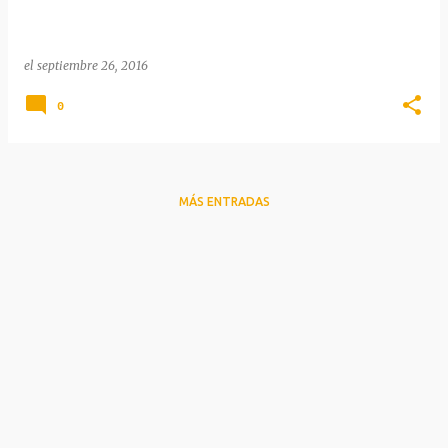
a
s
el
septiembre 26, 2016
0
MÁS ENTRADAS
Con la tecnología de Blogger